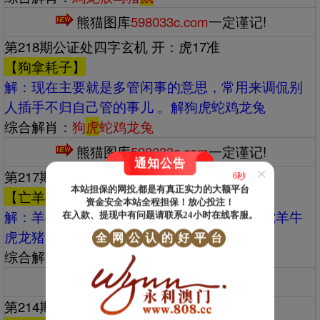
熊猫图库
598033c.com
一定谨记!
第218期公证处四字玄机 开：虎17准
【狗拿耗子】
解：‌‌现在主要就是‌多管闲事‌的意思，常用来调侃别
人插手不归自己管的事儿 。‌‌解狗虎蛇鸡龙兔
综合解肖：
狗
虎
蛇鸡龙兔
熊猫图库
598033c.com
一定谨记!
通知公告
×
第217期公证处四字玄机 开：蛇26准
5秒
本站担保的网投,都是有真正实力的大额平台
【亡羊补牢】
资金安全本站全程担保！放心投注！
解：‌‌羊丢失了再去修补羊圈，还不算晚。解蛇羊牛
在入款、提现中有问题请联系24小时在线客服。
虎龙猪
全
网
公
认
的
好
平
台
综合解肖：
蛇
羊牛虎龙猪
熊猫图库
598033c.com
一定谨记!
第214期公证处四字玄机 开：兔04准