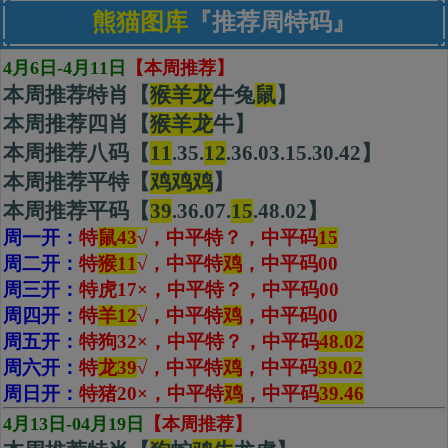
熊猫图库
『推荐周特码』
4月6日-4月11日
【本周推荐】
本周推荐特肖【
猴羊龙
牛兔
鼠
】
本周推荐四肖【
猴
羊
龙
牛】
本周推荐八码【
11
.35.
12
.36.03.15.30.42】
本周推荐平特【
鸡鸡鸡
】
本周推荐平码【
39
.36.07.
15
.48.02】
周一开：
特
鼠43
√
，中平特？，
中平码
15
周二开：
特
猴11
√
，中平特
鸡
，
中平码00
周三开：
特虎17×，中平特？，
中平码00
周四开：
特
羊12
√
，中平特
鸡
，
中平码00
周五开：
特狗32×，中平特？，
中平码
48.02
周六开：
特
龙39
√
，中平特
鸡
，
中平码
39.02
周日开：
特猪20×，中平特
鸡
，中平码
39.46
4月13日-04月19日
【本周推荐】