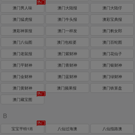
澳门男人味
澳门大陆报
澳门大陆仔
澳门猛虎报
澳门牛头报
澳彩宝典报
澳彩神算报
澳门一样发
澳门豹女郎
澳门八仙图
澳门包租婆
澳门百蛇图
澳门老鼠报
澳门紫财神
澳门花仙子
澳门平财神
澳门青财神
澳门银财神
澳门金财神
澳门蓝财神
澳门绿财神
澳门黄财神
澳门频果报
澳门铁算盘
澳门藏宝图
B
宝宝平特1肖
八仙过海澳
八仙指路澳