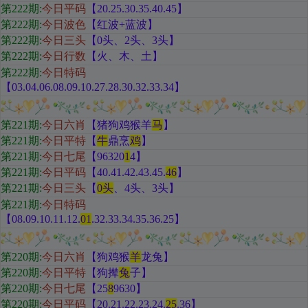
第222期:
今日平码
【
20.25.30.35.40.45
】
第222期:
今日波色
【红
波+蓝波
】
第222期:
今日三头
【
0头、2头、3头
】
第222期:
今日行数
【火
、木、土
】
第222期:
今日特码
【03.04.06.08.09.10.27.28.30.32.33.34
】
第221期
:
今日六肖
【猪狗鸡猴羊
马
】
第221期:
今日平特
【
牛
鼎烹
鸡
】
第221期:
今日七尾
【96320
1
4
】
第221期:
今日平码
【
40.41.42.43.45.
46
】
第221期:
今日三头
【
0头
、4头、3头
】
第221期:
今日特码
【08.09.10.11.12.
01
.32.33.34.35.36.25
】
第220期
:
今日六肖
【狗鸡猴
羊
龙兔
】
第220期:
今日平特
【狗撵
兔
子
】
第220期:
今日七尾
【25
8
9630
】
第220期:
今日平码
【
20.21.22.23.24.
25
.36
】