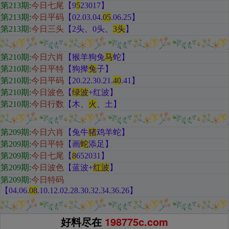
第213期:
今日七尾
【9
5
23017
】
第213期:
今日平码
【
02.03.04.
05
.06.25
】
第213期:
今日三头
【
2头、0头、
3头
】
第210期
:
今日六肖
【猴羊狗兔
马
蛇
】
第210期:
今日平特
【狗撵
兔
子
】
第210期:
今日平码
【
20.22.30.21.
40
.41
】
第210期:
今日波色
【
绿
波
+红波
】
第210期:
今日行数
【木
、
火
、土
】
第209期
:
今日六肖
【兔牛
猪
鸡羊蛇
】
第209期:
今日平特
【画
蛇
添足
】
第209期:
今日七尾
【
8
652031
】
第209期:
今日波色
【蓝
波+
红波
】
第209期:
今日特码
【04.06.
08
.10.12.02.28.30.32.34.36.26
】
好料尽在
198775c.com