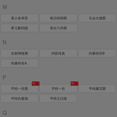
M
美人鱼单双
每日闲情图
马会火烧图
梦儿数码报
美女六肖图
N
女财神报澳
内部传真
内幕特肖B
内幕特肖A
P
平特一肖图
平特一肖
平特藏宝图
平特内幕报
平特王日报
Q