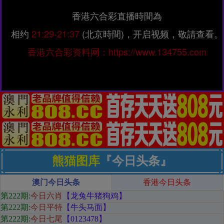
香港六合彩直播時間為
相约
21:29-21:37
(北京時間)，开启视频，敬請查看。
香港六合彩资料网：https://www.134755.com
熊猫图库
『今日头条』
澳门今日头条
香港今日头条
第222期
:
今日六肖
【龙兔牛猪狗鸡
】
第222期:
今日平特
【牛头马面
】
第222期:
今日七尾
【0123478
】